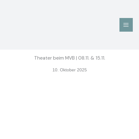
Zum
Inhalt
springen
Theater beim MVB | 08.11. & 15.11.
10. Oktober 2025