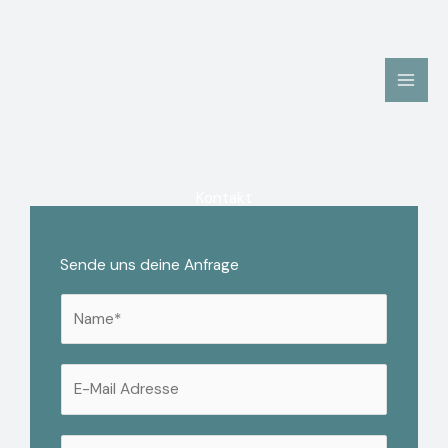
Zum
Inhalt
springen
Kontakt
Sende uns deine Anfrage
N
a
m
E
e
-
*
M
A
A