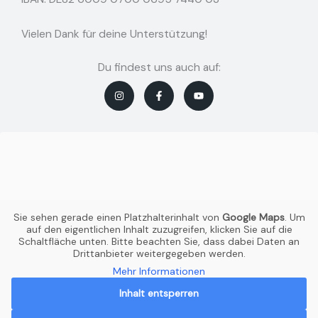
Vielen Dank für deine Unterstützung!
Du findest uns auch auf:
I
F
Y
n
a
o
s
c
u
t
e
t
a
b
u
g
o
b
r
o
e
a
k
m
-
f
Sie sehen gerade einen Platzhalterinhalt von
Google Maps
. Um
auf den eigentlichen Inhalt zuzugreifen, klicken Sie auf die
Schaltfläche unten. Bitte beachten Sie, dass dabei Daten an
Drittanbieter weitergegeben werden.
Mehr Informationen
Inhalt entsperren