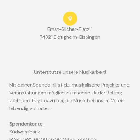
t
Ernst-Silcher-Platz 1
74321 Bietigheim-Bissingen
Unterstütze unsere Musikarbeit!
Mit deiner Spende hilfst du, musikalische Projekte und
Veranstaltungen möglich zu machen. Jeder Beitrag
zählt und trägt dazu bei, die Musik bei uns im Verein
lebendig zu halten.
Spendenkonto:
Südwestbank
IBAN: DE82 6009 0700 0695 7440 03