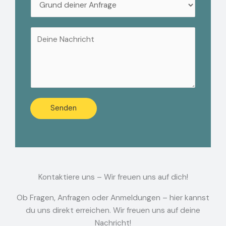
a
n
n
i
f
f
l
r
D
r
A
a
e
a
d
g
i
g
r
e
n
e
e
N
e
*
s
a
N
s
m
a
Senden
e
e
c
*
N
h
a
r
c
i
h
c
Kontaktiere uns – Wir freuen uns auf dich!
r
h
i
t
Ob Fragen, Anfragen oder Anmeldungen – hier kannst
c
du uns direkt erreichen. Wir freuen uns auf deine
h
Nachricht!