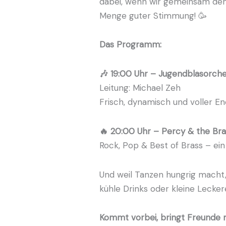
dabei, wenn wir gemeinsam den
Menge guter Stimmung! 🥳
Das Programm:
🎶 19:00 Uhr – Jugendblasorch
Leitung: Michael Zeh
Frisch, dynamisch und voller E
🔥 20:00 Uhr – Percy & the Br
Rock, Pop & Best of Brass – ein 
Und weil Tanzen hungrig macht,
kühle Drinks oder kleine Lecke
Kommt vorbei, bringt Freunde m