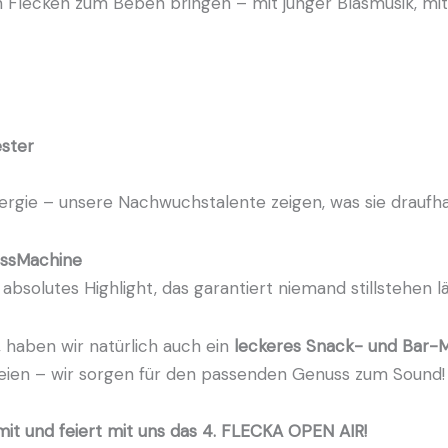
 Flecken zum Beben bringen – mit junger Blasmusik, m
ester
nergie – unsere Nachwuchstalente zeigen, was sie draufh
assMachine
absolutes Highlight, das garantiert niemand stillstehen lä
 haben wir natürlich auch ein
leckeres Snack- und Bar-
reien – wir sorgen für den passenden Genuss zum Sound!
it und feiert mit uns das 4. FLECKA OPEN
AIR!