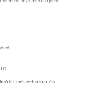
itreißenden Rhythmen und jeder
aben!
sst.
Menü
für euch vorbereitet. Ob